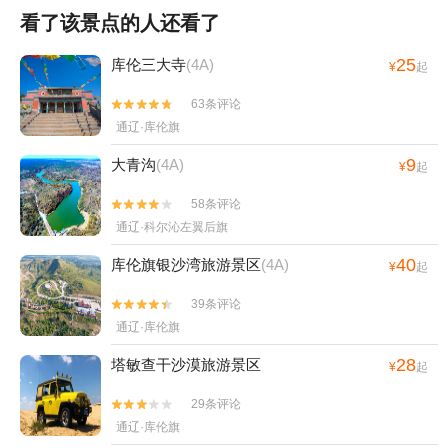
看了该景点的人还看了
25
库伦三大寺
(4A)
¥
起
63条评论


通辽·库伦旗
9
大青沟
(4A)
¥
起
58条评论


通辽·科尔沁左翼后旗
40
库伦旗银沙湾旅游景区
(4A)
¥
起
39条评论


通辽·库伦旗
28
塔敏查干沙漠旅游景区
¥
起
29条评论


通辽·库伦旗