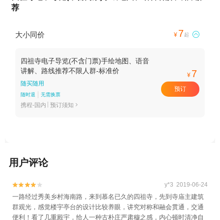
荐
7
大小同价

¥
起
四祖寺电子导览(不含门票)手绘地图、语音
讲解、路线推荐不限人群-标准价
7
¥
随买随用
预订
随时退
无需换票
携程-国内
预订须知

用户评论
y*3 2019-06-24


一路经过秀美乡村海南路，来到慕名已久的四祖寺，先到寺庙主建筑
群观光，感觉楼宇亭台的设计比较养眼，讲究对称和融会贯通，交通
便利！看了几重殿宇，给人一种古朴庄严肃穆之感，内心顿时清净自