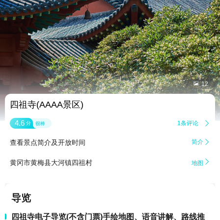


12
四祖寺(AAAA景区)
4.6
1条评论

分
很棒
查看景点简介及开放时间
简介


黄冈市黄梅县大河镇四祖村
地图
导览
四祖寺电子导览(不含门票)手绘地图、语音讲解、路线推