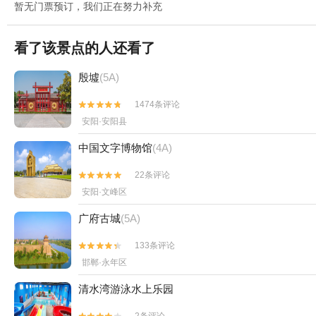
暂无门票预订，我们正在努力补充
看了该景点的人还看了
殷墟
(5A)
1474条评论


安阳·安阳县
中国文字博物馆
(4A)
22条评论


安阳·文峰区
广府古城
(5A)
133条评论


邯郸·永年区
清水湾游泳水上乐园