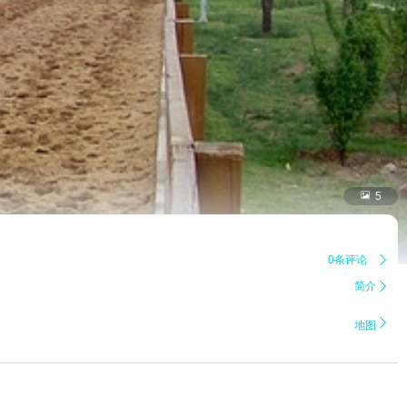

5
0条评论

简介


地图