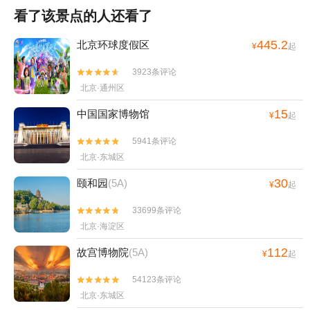
看了该景点的人还看了
445.2
北京环球度假区
¥
起
3923条评论


北京·通州区
15
中国国家博物馆
¥
起
5941条评论


北京·东城区
30
颐和园
(5A)
¥
起
33699条评论


北京·海淀区
112
故宫博物院
(5A)
¥
起
54123条评论


北京·东城区