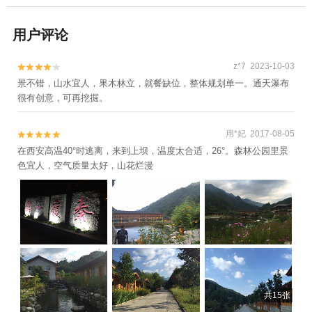
用户评论
z*7 2023-10-03


景不错，山水宜人，果木林立，就餐缺位，整体规划单一。通天瀑布
很有创意，可再挖掘。
用*妃 2017-08-05


在西安高温40°时逃离，来到上坝，温度太合适，26°。森林公园里景
色宜人，空气质量太好，山花烂漫
共15张