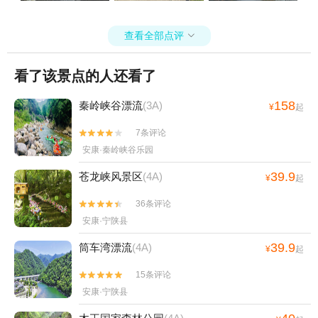
查看全部点评

看了该景点的人还看了
158
秦岭峡谷漂流
(3A)
¥
起
7条评论


安康·秦岭峡谷乐园
39.9
苍龙峡风景区
(4A)
¥
起
36条评论


安康·宁陕县
39.9
筒车湾漂流
(4A)
¥
起
15条评论


安康·宁陕县