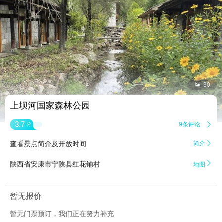


30
上坝河国家森林公园
3.7
9条评论

分
查看景点简介及开放时间
简介


陕西省安康市宁陕县红花铺村
地图
暂无报价
暂无门票预订，我们正在努力补充