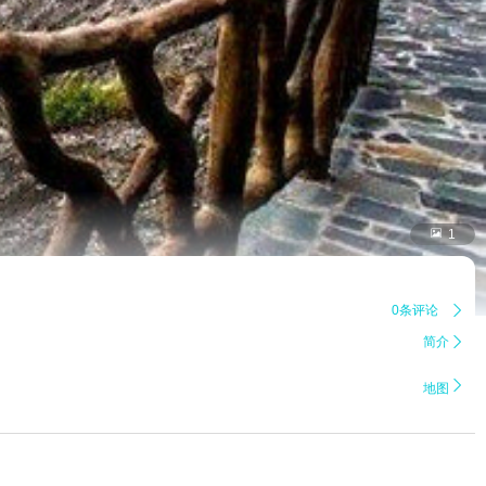

1
0条评论

简介


地图