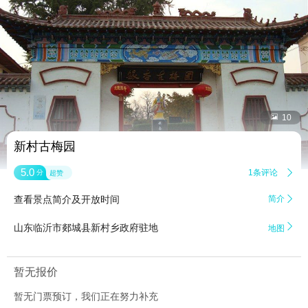


10
新村古梅园
5.0
1条评论

分
超赞
查看景点简介及开放时间
简介


山东临沂市郯城县新村乡政府驻地
地图
暂无报价
暂无门票预订，我们正在努力补充