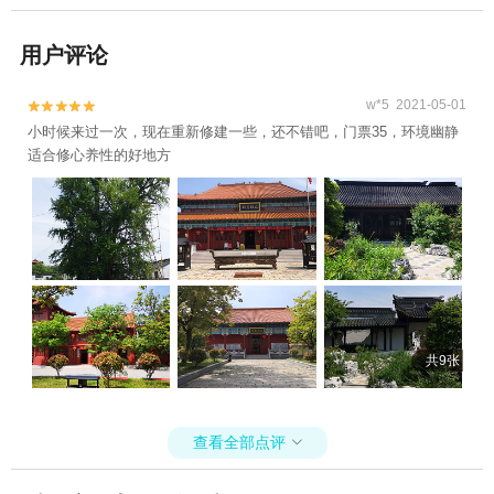
用户评论
w*5 2021-05-01


小时候来过一次，现在重新修建一些，还不错吧，门票35，环境幽静
适合修心养性的好地方
共9张
查看全部点评
