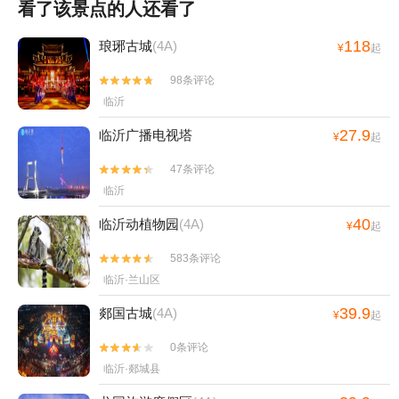
看了该景点的人还看了
118
琅琊古城
(4A)
¥
起
98条评论


临沂
27.9
临沂广播电视塔
¥
起
47条评论


临沂
40
临沂动植物园
(4A)
¥
起
583条评论


临沂·兰山区
39.9
郯国古城
(4A)
¥
起
0条评论


临沂·郯城县