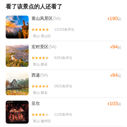
看了该景点的人还看了
190
黄山风景区
(5A)
¥
起
13103条评论


黄山·黄山区
94
宏村景区
(5A)
¥
起
9203条评论


黄山·黟县
94
西递
(5A)
¥
起
2925条评论


黄山·黟县
103
呈坎
¥
起
1120条评论


黄山·徽州区