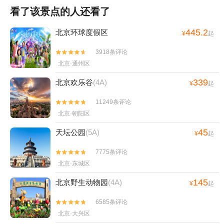
看了该景点的人还看了
445.2
北京环球度假区
¥
起
3918条评论


北京·通州区
339
北京欢乐谷
(4A)
¥
起
11249条评论


北京·朝阳区
45
天坛公园
(5A)
¥
起
7775条评论


北京·东城区
145
北京野生动物园
(4A)
¥
起
6585条评论


北京·大兴区