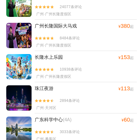
24077条评论


广州·广州长隆度假区
380
广州长隆国际大马戏
¥
起
8484条评论


广州·广州长隆度假区
153
长隆水上乐园
¥
起
10938条评论


广州·广州长隆度假区
113
珠江夜游
¥
起
2894条评论


广州·天河区
60
广东科学中心
(4A)
¥
起
3033条评论


广州·番禺区