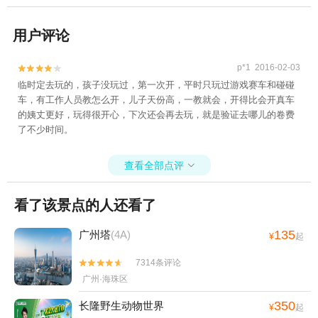
用户评论
p*1 2016-02-03


临时定去玩的，孩子没玩过，第一次开，平时只玩过游戏赛车和碰碰
车，有工作人员教怎么开，儿子天份高，一教就会，开得比会开真车
的姨丈更好，玩得很开心，下次还会再去玩，就是验证去哪儿的卷费
了不少时间。
查看全部点评

看了该景点的人还看了
135
广州塔
(4A)
¥
起
7314条评论


广州·海珠区
350
长隆野生动物世界
¥
起