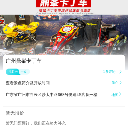


8
广州鼎峯卡丁车
4.0
1条评论

分
一般
查看景点简介及开放时间
简介


广东省广州市白云区沙太中路668号奥迪4S店负一楼
地图
暂无报价
暂无门票预订，我们正在努力补充