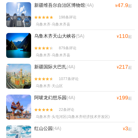
47.9
新疆维吾尔自治区博物馆
(4A)
¥
起
198条评论


乌鲁木齐·乌鲁木齐县
110
乌鲁木齐天山大峡谷
(5A)
¥
起
879条评论


乌鲁木齐·乌鲁木齐县
217
新疆国际大巴扎
(4A)
¥
起
1077条评论


乌鲁木齐·天山区
199
阿唛龙幻想乐园
(4A)
¥
起
22条评论


乌鲁木齐·头屯河区(乌鲁木齐经济技术开发区)
3
红山公园
(4A)
¥
起