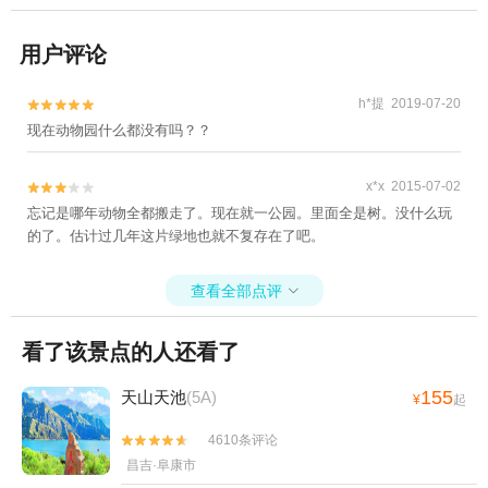
用户评论
h*提 2019-07-20


现在动物园什么都没有吗？？
x*x 2015-07-02


忘记是哪年动物全都搬走了。现在就一公园。里面全是树。没什么玩
的了。估计过几年这片绿地也就不复存在了吧。
查看全部点评

看了该景点的人还看了
155
天山天池
(5A)
¥
起
4610条评论


昌吉·阜康市