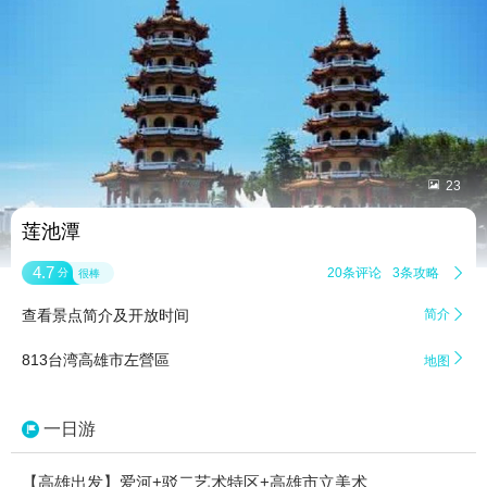


23
莲池潭
4.7
20条评论
3条攻略

分
很棒
查看景点简介及开放时间
简介


813台湾高雄市左營區
地图
一日游
【高雄出发】爱河+驳二艺术特区+高雄市立美术