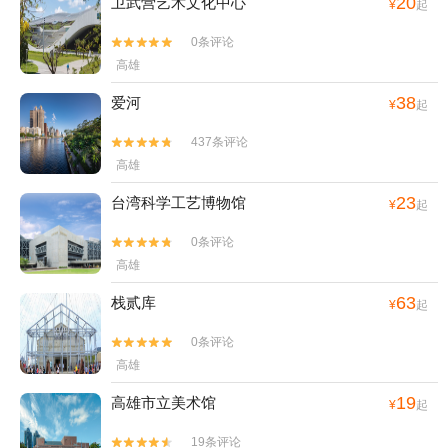
20
卫武营艺术文化中心
¥
起
0条评论


高雄
38
爱河
¥
起
437条评论


高雄
23
台湾科学工艺博物馆
¥
起
0条评论


高雄
63
栈贰库
¥
起
0条评论


高雄
19
高雄市立美术馆
¥
起
19条评论

