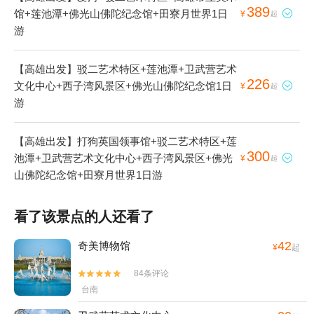
389
馆+莲池潭+佛光山佛陀纪念馆+田寮月世界1日

¥
起
游
【高雄出发】驳二艺术特区+莲池潭+卫武营艺术
226
文化中心+西子湾风景区+佛光山佛陀纪念馆1日

¥
起
游
【高雄出发】打狗英国领事馆+驳二艺术特区+莲
300
池潭+卫武营艺术文化中心+西子湾风景区+佛光

¥
起
山佛陀纪念馆+田寮月世界1日游
看了该景点的人还看了
42
奇美博物馆
¥
起
84条评论


台南