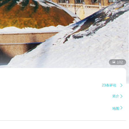

102
23条评论

简介


地图