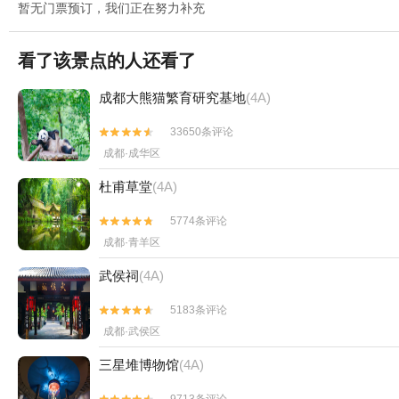
暂无门票预订，我们正在努力补充
看了该景点的人还看了
成都大熊猫繁育研究基地
(4A)
33650条评论


成都·成华区
杜甫草堂
(4A)
5774条评论


成都·青羊区
武侯祠
(4A)
5183条评论


成都·武侯区
三星堆博物馆
(4A)