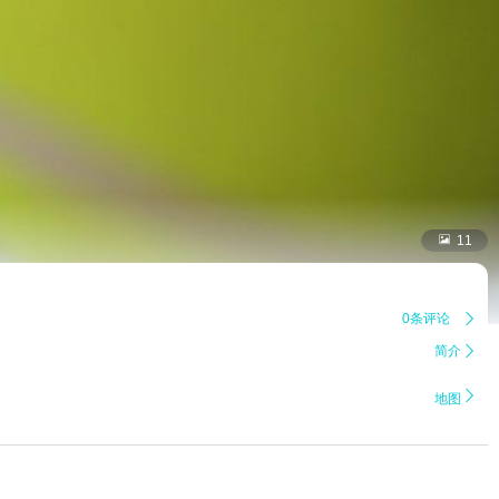

11
0条评论

简介


地图