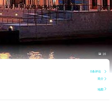

16
0条评论

简介


地图