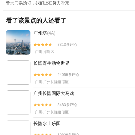
暂无门票预订，我们正在努力补充
看了该景点的人还看了
广州塔
(4A)
7313条评论


广州·海珠区
长隆野生动物世界
24059条评论


广州·广州长隆度假区
广州长隆国际大马戏
8483条评论


广州·广州长隆度假区
长隆水上乐园