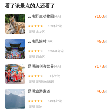
看了该景点的人还看了
100
云南野生动物园
(4A)
¥
起
629条评论


昆明·盘龙区
90
云南民族村
(4A)
¥
起
6656条评论


昆明·西山区
178
昆明融创海世界
(4A)
¥
起
91条评论


昆明·昆明融创乐园
60
昆明旅游索道
¥
起
649条评论


昆明·滇池