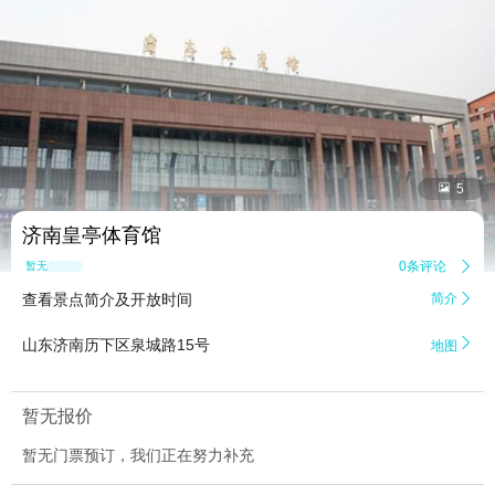


5
济南皇亭体育馆
0条评论

暂无点评
查看景点简介及开放时间
简介


山东济南历下区泉城路15号
地图
暂无报价
暂无门票预订，我们正在努力补充