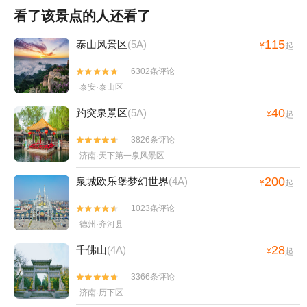
看了该景点的人还看了
115
泰山风景区
(5A)
¥
起
6302条评论


泰安·泰山区
40
趵突泉景区
(5A)
¥
起
3826条评论


济南·天下第一泉风景区
200
泉城欧乐堡梦幻世界
(4A)
¥
起
1023条评论


德州·齐河县
28
千佛山
(4A)
¥
起
3366条评论


济南·历下区