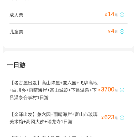
14
成人票

¥
起
4
儿童票

¥
起
一日游
【名古屋出发】高山阵屋+兼六园+飞騨高地
3700
+白川乡+雨晴海岸+富山城迹+下吕温泉+下

¥
起
吕温泉合掌村1日游
【金泽出发】兼六园+雨晴海岸+富山市玻璃
623

¥
起
美术馆+高冈大佛+瑞龙寺1日游