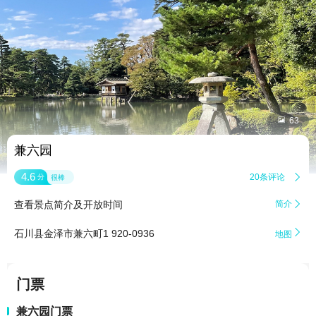


63
兼六园
4.6
20条评论

分
很棒
查看景点简介及开放时间
简介


石川县金泽市兼六町1 920-0936
地图
门票
兼六园门票