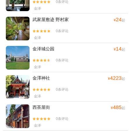
0条评论


金泽
24
武家屋敷迹 野村家
¥
起
0条评论


金泽
14
金泽城公园
¥
起
0条评论


金泽
4223
金澤神社
¥
起
0条评论


金泽
485
西茶屋街
¥
起
0条评论


金泽