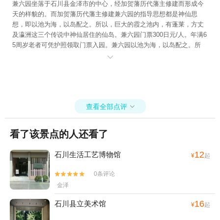
木被积雪压断而设置的雪吊架，像发散的金光）。金泽城公园和兼六
兼六园坐落于石川县金泽市的中心，经加贺藩历代藩主修建而形成今
园实施清晨免费开放。柯南动画里也来过兼六园。 兼六园内种有很多
天的样貌的。而加贺藩历代藩主修建兼六园的指导思想都是神仙思
鲜花，但是我们去的时候，天气很阴，还下着雨，气温偏低，所以很
想，即以池为海，以岛配之。所以，巨大的霞之池内，有蓬莱，方丈
多花没开，只能看到小花苞。 兼六园湖里的拱形石灯笼造型比较特
及瀛洲这三个传说中神仙居住的仙岛。兼六园门票300日元/人。年满6
别，在柯南动画里也有相同场景。 因为形状像是支撑古琴琴弦的琴
5周岁老者可凭护照领取门票入园。兼六园以池为海，以岛配之。所
柱，所以被称为kotoji（琴柱）灯笼。这里是兼六园的经典摄影地。
以，巨大的霞之池内，有蓬莱，方丈及瀛洲这三个传说中神仙居住的

从园内往坡下看，也能看到部分盛开的樱花。 这些木桩也是防止树枝
仙岛。从兼六园俯观金泽城全貌。兼六园位于城市的中心附近，面积
折断吧。 水泉，无处不在。 为了拍这个动画场景，我们调整了各种调
达11万平方米的园内，设置了池塘、喷泉、瀑布、溪流等景观，种植
度，截图以后才出现相似度较高的画面。 宏大和幽邃。水里还有大锦
了松、枫、梅、樱、等树木、兰、菊、燕子花、草坪等花卉，加上
鲤。 不同树上还挂着标牌，注明是什么树种。 在桥上眺望的场景，柯
亭、台、楼、阁等建筑,是一座回游式园林。它与冈山的后乐园、水户
南同款。 园内环境非常好，湖泊像一面蓝绿色的镜子。雨水打在湖
查看全部点评
的偕乐园齐名，称为日本的"三大名园"。被日本政府指定为特别名

上，又添加了一丝活力。 喷水，其实也有柯南同款，我没截对比图。
胜。 园内种植有150多种的12,000，松、枫、梅、樱、等树木、兰、
水上还有俩鸳鸯。 这个屋子的屋顶是不是很熟悉，也是茅草屋顶，合
菊、燕子花、草坪等花卉，加上亭、台、楼、阁等建筑,是一座回游式
看了该景点的人还看了
掌造建筑。 继续柯南同款场景，可以说是一模一样了。 园内也有樱花
园林，是典型的日本传统式再现自然风景庭园。因此兼六园不仅在日
树，只是棵树少一些，没那么密集。 这是另一个入口。我们为了找这
本更在世界园林中享有一定的声誉。
12
石川生活工艺博物馆
¥
起
个柯南场景，可是饶了很远啊。其实这个入口应该是真弓坂口，就在2
1世纪美术馆斜对面。 于是我们就从这个入口出去了。出来是个十字
0条评论


路口。 左侧对面马路是个神社
金泽
16
石川县立美术馆
¥
起