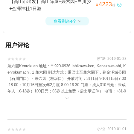
【高山市出发】高山阵屋+兼六园+白川乡
4223

¥
起
+金澤神社1日游
查看剩余4个

用户评论
苏*潞 2019-01-28


兼六园Kenrokuen 地址：〒920-0936 Ishikawa-ken, Kanazawa-shi, K
enrokumachi, 1 兼六园 到达方式：乘巴士至兼六園下，到金泽城公园
（石川門口）・兼六园（桂坂口） 开放时间：3月1日至10月15日7:00
-18:00；10月16日至次年2月底 8:00-16:30 门票：成人310日元；未成
年人（6-18岁）100日元；65岁以上免费（需出示证件） 电话：+81-0
76-2343800 网址：http://www.pref.ishikawa.jp/siro-niwa/kenrokuen/

兼六园作为日本三大名园（另两个分别是水户偕乐园和冈山后乐园）
之一而闻名于世，因兼具六种绝美景观“六胜”（宏大、幽邃、人力、苍
古、水泉、眺望），故被命名为兼六园。园内种满各种绿植鲜花，还
有假山、溪水、湖泊、喷泉、亭子、石灯笼等，春夏秋冬的景色都很
不错，尤其是春天可以赏花，冬天可以赏雪看雪吊（冬天为了防止树
小*公 2019-01-01

