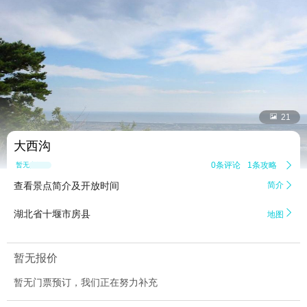


21
大西沟
0条评论
1条攻略

暂无点评
查看景点简介及开放时间
简介


湖北省十堰市房县
地图
暂无报价
暂无门票预订，我们正在努力补充