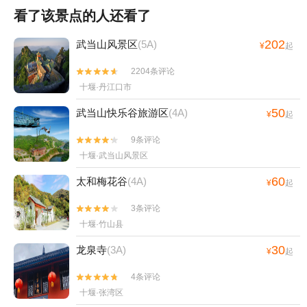
看了该景点的人还看了
202
武当山风景区
(5A)
¥
起
2204条评论


十堰·丹江口市
50
武当山快乐谷旅游区
(4A)
¥
起
9条评论


十堰·武当山风景区
60
太和梅花谷
(4A)
¥
起
3条评论


十堰·竹山县
30
龙泉寺
(3A)
¥
起
4条评论


十堰·张湾区