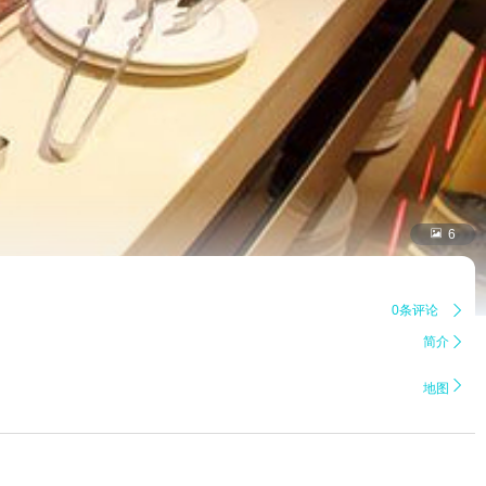

6
0条评论

简介


地图