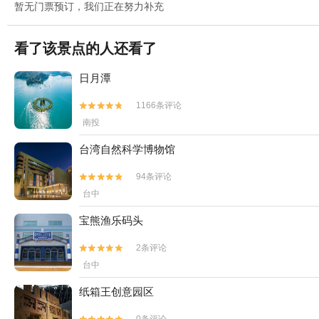
暂无门票预订，我们正在努力补充
看了该景点的人还看了
日月潭
1166条评论


南投
台湾自然科学博物馆
94条评论


台中
宝熊渔乐码头
2条评论


台中
纸箱王创意园区