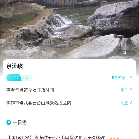


1
泉瀑峡
4.4
5条评论

分
不错
查看景点简介及开放时间
简介


焦作市修武县云台山风景名胜区内
地图
一日游
【焦作出发】青龙峡+云台山风景名胜区+峰林峡