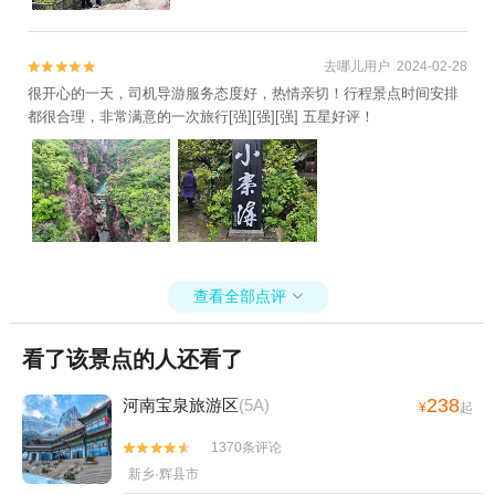
去哪儿用户 2024-02-28


很开心的一天，司机导游服务态度好，热情亲切！行程景点时间安排
都很合理，非常满意的一次旅行[强][强][强] 五星好评！
查看全部点评

看了该景点的人还看了
238
河南宝泉旅游区
(5A)
¥
起
1370条评论


新乡·辉县市