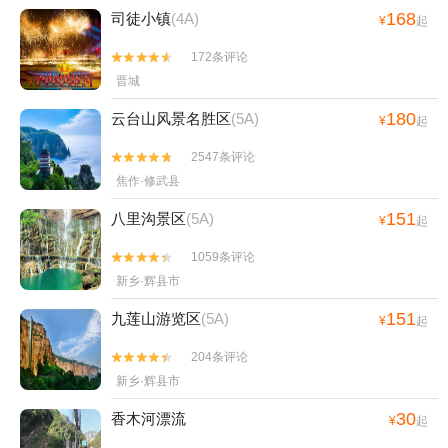
168
司徒小镇
(4A)
¥
起
172条评论


晋城
180
云台山风景名胜区
(5A)
¥
起
2547条评论


焦作·修武县
151
八里沟景区
(5A)
¥
起
1059条评论


新乡·辉县市
151
九莲山游览区
(5A)
¥
起
204条评论


新乡·辉县市
30
香木河漂流
¥
起