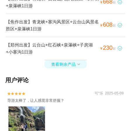
668

¥
起
+泉瀑峡1日游
【焦作出发】青龙峡+寨沟风景区+云台山风景名
608

¥
起
胜区+泉瀑峡1日游
【郑州出发】云台山+红石峡+泉瀑峡+子房湖
230

¥
起
+小寨沟1日游
查看剩余产品

用户评论
可*乐 2025-05-09


导游太棒了，让人感觉非常舒服？