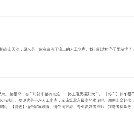
远眺燕山天池，原来是一建在白河干流上的人工水库。我们到达时亭子里站满了
又急。路很窄，会车时错车都有点难，一路上唯恐碰到大车。 【停车】停车很
我叹为观止。据说这是一座人工水库，应该算北京最高的水库吧。周围山峦起伏
调剂。 【特色】适合家庭踏青、情侣周末游、专业爱好者摄影、猎奇者探险等