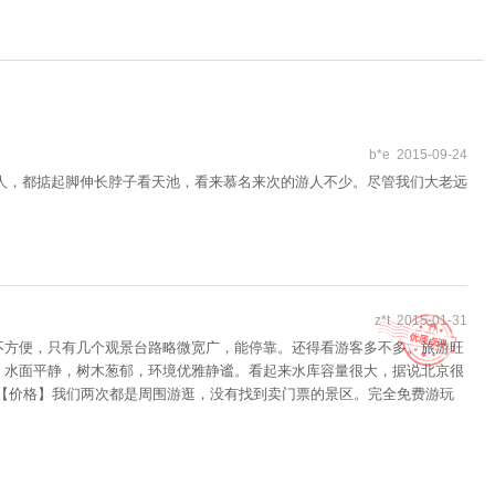
b*e 2015-09-24
人，都掂起脚伸长脖子看天池，看来慕名来次的游人不少。尽管我们大老远
z*t 2015-01-31
不方便，只有几个观景台路略微宽广，能停靠。还得看游客多不多。旅游旺
，水面平静，树木葱郁，环境优雅静谧。看起来水库容量很大，据说北京很
 【价格】我们两次都是周围游逛，没有找到卖门票的景区。完全免费游玩