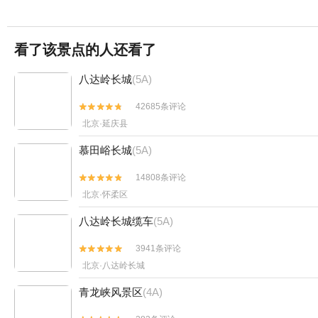
看了该景点的人还看了
八达岭长城
(5A)
42685条评论


北京·延庆县
慕田峪长城
(5A)
14808条评论


北京·怀柔区
八达岭长城缆车
(5A)
3941条评论


北京·八达岭长城
青龙峡风景区
(4A)