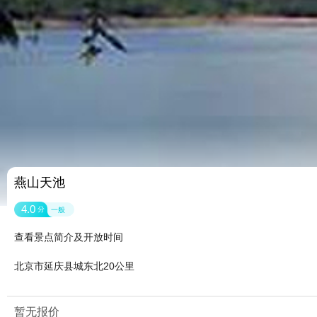
燕山天池
4.0
分
一般
查看景点简介及开放时间
北京市延庆县城东北20公里
暂无报价