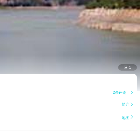

1
2条评论

简介


地图