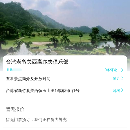


4
台湾老爷关西高尔夫俱乐部
0条评论

暂无点评
查看景点简介及开放时间
简介


台湾省新竹县关西镇玉山里1邻赤柯山1号
地图
暂无报价
暂无门票预订，我们正在努力补充