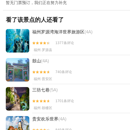
暂无门票预订，我们正在努力补充
看了该景点的人还看了
福州罗源湾海洋世界旅游区
(4A)
1377条评论


福州·罗源县
鼓山
(4A)
740条评论


福州·晋安区
三坊七巷
(5A)
1701条评论


福州·鼓楼区
贵安欢乐世界
(4A)