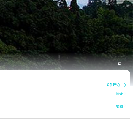

6
0条评论

简介


地图