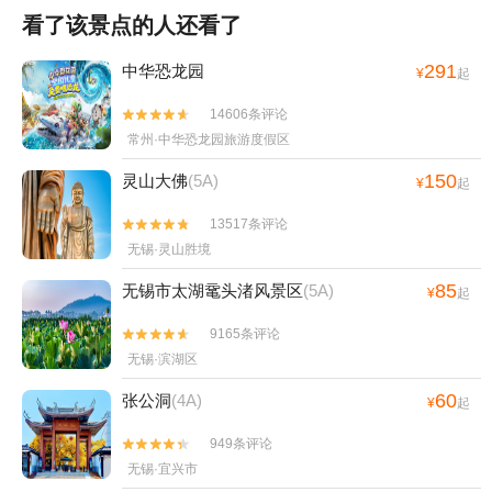
看了该景点的人还看了
291
中华恐龙园
¥
起
14606条评论


常州·中华恐龙园旅游度假区
150
灵山大佛
(5A)
¥
起
13517条评论


无锡·灵山胜境
85
无锡市太湖鼋头渚风景区
(5A)
¥
起
9165条评论


无锡·滨湖区
60
张公洞
(4A)
¥
起
949条评论


无锡·宜兴市