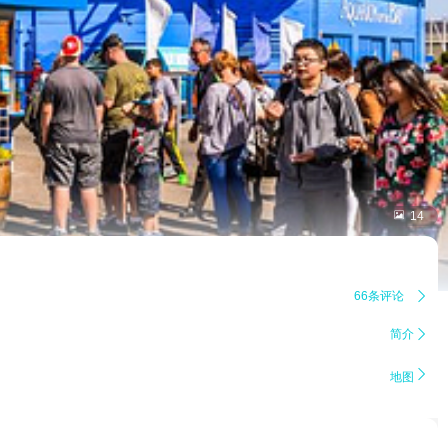

14
66条评论

简介


地图