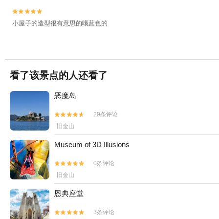


小屋子的造型很有意思的哦蓝色的
看了该景点的人还看了
恶魔岛
29条评论


旧金山
Museum of 3D Illusions
0条评论


旧金山
恩典座堂
3条评论

