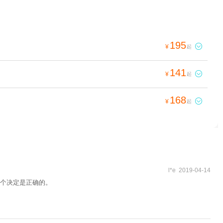
195

¥
起
141

¥
起
168

¥
起
l*e 2019-04-14
个决定是正确的。