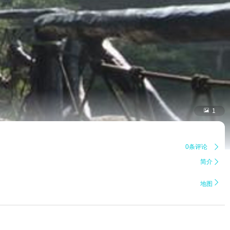

1
0条评论

简介


地图