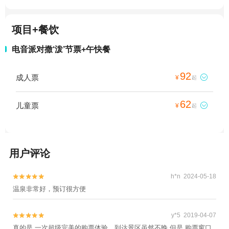
项目+餐饮
电音派对撒‘泼’节票+午快餐
92
成人票

¥
起
62
儿童票

¥
起
用户评论
h*n 2024-05-18


温泉非常好，预订很方便
y*5 2019-04-07


真的是 一次超级完美的购票体验。到达景区虽然不晚 但是 购票窗口