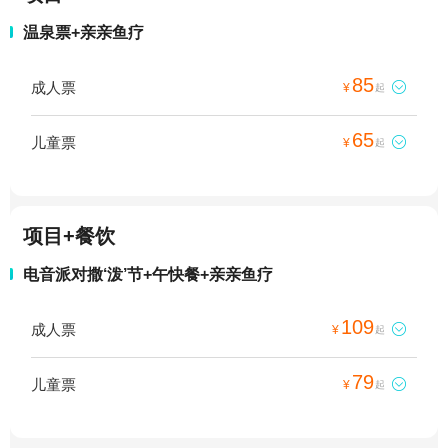
温泉票+亲亲鱼疗
85
成人票

¥
起
65
儿童票

¥
起
项目+餐饮
电音派对撒‘泼’节+午快餐+亲亲鱼疗
109
成人票

¥
起
79
儿童票

¥
起