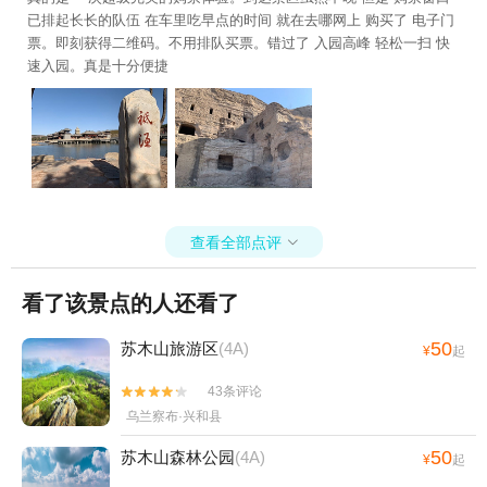
已排起长长的队伍 在车里吃早点的时间 就在去哪网上 购买了 电子门
票。即刻获得二维码。不用排队买票。错过了 入园高峰 轻松一扫 快
速入园。真是十分便捷
查看全部点评

看了该景点的人还看了
50
苏木山旅游区
(4A)
¥
起
43条评论


乌兰察布·兴和县
50
苏木山森林公园
(4A)
¥
起