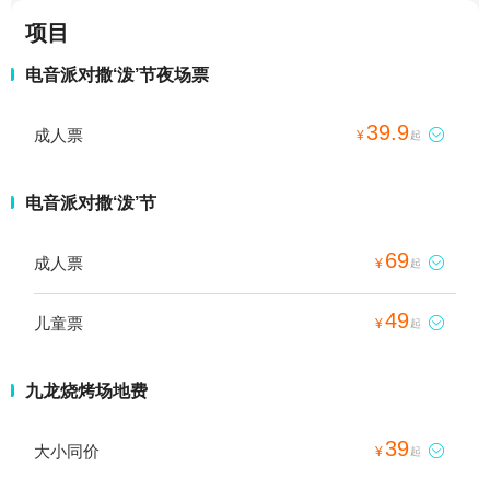
项目
电音派对撒‘泼’节夜场票
39.9
成人票

¥
起
电音派对撒‘泼’节
69
成人票

¥
起
49
儿童票

¥
起
九龙烧烤场地费
39
大小同价

¥
起