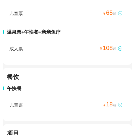
65
儿童票

¥
起
温泉票+午快餐+亲亲鱼疗
108
成人票

¥
起
餐饮
午快餐
18
儿童票

¥
起
项目