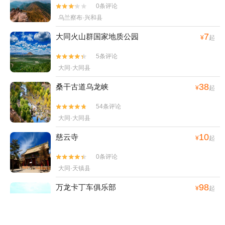
0条评论


乌兰察布·兴和县
7
大同火山群国家地质公园
¥
起
5条评论


大同·大同县
38
桑干古道乌龙峡
¥
起
54条评论


大同·大同县
10
慈云寺
¥
起
0条评论


大同·天镇县
98
万龙卡丁车俱乐部
¥
起
0条评论


大同