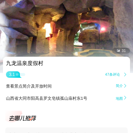


31
九龙温泉度假村
3.1
47条评论

分
查看景点简介及开放时间
简介


山西省大同市阳高县罗文皂镇孤山庙村东1号
地图