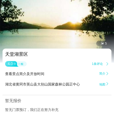


5
天堂湖景区
4.0
1条评论

分
一般
查看景点简介及开放时间
简介


湖北省黄冈市英山县大别山国家森林公园正中心
地图
暂无报价
暂无门票预订，我们正在努力补充