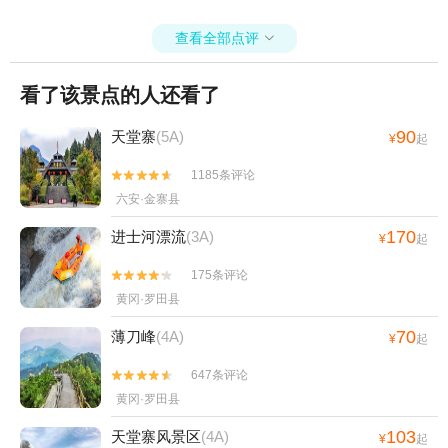
查看全部点评

看了该景点的人还看了
90
天堂寨
(5A)
¥
起
1185条评论


六安·金寨县
170
进士河漂流
(3A)
¥
起
175条评论


黄冈·罗田县
70
薄刀峰
(4A)
¥
起
647条评论


黄冈·罗田县
103
天堂寨风景区
(4A)
¥
起