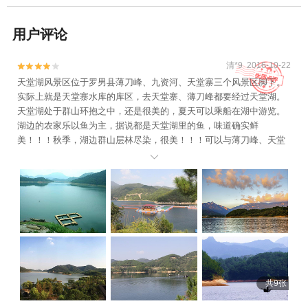
用户评论
清*9 2016-10-22


天堂湖风景区位于罗男县薄刀峰、九资河、天堂寨三个风景区脚下。
实际上就是天堂寨水库的库区，去天堂寨、薄刀峰都要经过天堂湖。
天堂湖处于群山环抱之中，还是很美的，夏天可以乘船在湖中游览。
湖边的农家乐以鱼为主，据说都是天堂湖里的鱼，味道确实鲜
美！！！秋季，湖边群山层林尽染，很美！！！可以与薄刀峰、天堂
寨一起游览。

共9张