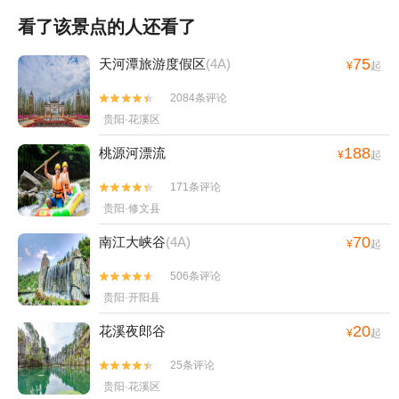
看了该景点的人还看了
75
天河潭旅游度假区
(4A)
¥
起
2084条评论


贵阳·花溪区
188
桃源河漂流
¥
起
171条评论


贵阳·修文县
70
南江大峡谷
(4A)
¥
起
506条评论


贵阳·开阳县
20
花溪夜郎谷
¥
起
25条评论


贵阳·花溪区