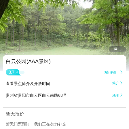


1
白云公园(AAA景区)
3.7
3条评论

分
查看景点简介及开放时间
简介


贵州省贵阳市白云区白云南路68号
地图
暂无报价
暂无门票预订，我们正在努力补充