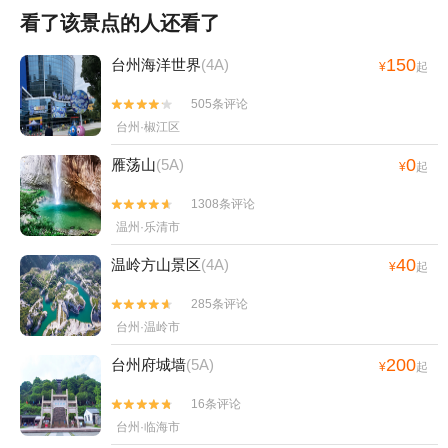
看了该景点的人还看了
150
台州海洋世界
(4A)
¥
起
505条评论


台州·椒江区
0
雁荡山
(5A)
¥
起
1308条评论


温州·乐清市
40
温岭方山景区
(4A)
¥
起
285条评论


台州·温岭市
200
台州府城墙
(5A)
¥
起
16条评论


台州·临海市