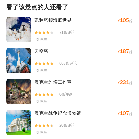
看了该景点的人还看了
105
凯利塔顿海底世界
¥
起
71条评论


奥克兰
187
天空塔
¥
起
668条评论


奥克兰
231
奥克兰维塔工作室
¥
起
0条评论


奥克兰
107
奥克兰战争纪念博物馆
¥
起
20条评论


奥克兰