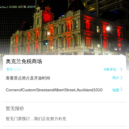


4
奥克兰免税商场
0条评论

暂无点评
查看景点简介及开放时间
简介


CornerofCustomStreetandAlbertStreet,Auckland1010
地图
暂无报价
暂无门票预订，我们正在努力补充