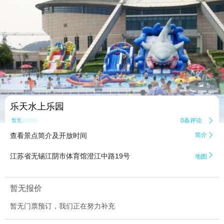


5
乐天水上乐园
0条评论

暂无点评
查看景点简介及开放时间
简介


江苏省无锡江阴市体育馆澄江中路19号
地图
暂无报价
暂无门票预订，我们正在努力补充