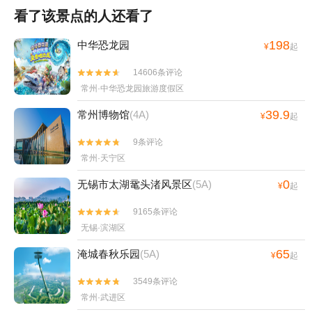
看了该景点的人还看了
198
中华恐龙园
¥
起
14606条评论


常州·中华恐龙园旅游度假区
39.9
常州博物馆
(4A)
¥
起
9条评论


常州·天宁区
0
无锡市太湖鼋头渚风景区
(5A)
¥
起
9165条评论


无锡·滨湖区
65
淹城春秋乐园
(5A)
¥
起
3549条评论


常州·武进区