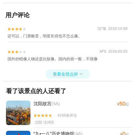
用户评论
综*狼 2018-10-08


还可以，门票略贵，明星长得也不怎么像。
M*0 2018-05-03


国外的蜡像人物还是比较像。国内的就一般，不很像
查看全部点评

看了该景点的人还看了
50
沈阳故宫
(4A)
¥
起
4246条评论


沈阳·沈河区
0
“九•一八”历史博物馆
(4A)
¥
起