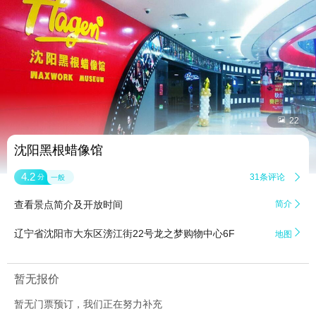


22
沈阳黑根蜡像馆
4.2
31条评论

分
一般
查看景点简介及开放时间
简介


辽宁省沈阳市大东区滂江街22号龙之梦购物中心6F
地图
暂无报价
暂无门票预订，我们正在努力补充