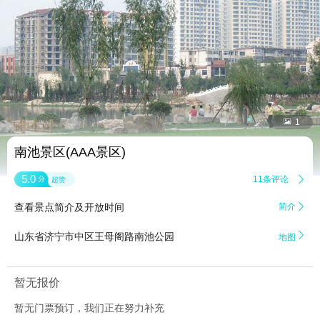


1
南池景区(AAA景区)
5.0
11条评论

分
超赞
查看景点简介及开放时间
简介


山东省济宁市中区王母阁路南池公园
地图
暂无报价
暂无门票预订，我们正在努力补充