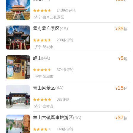
1439条评论


济宁·曲阜三孔景区
35
孟府孟庙景区
(4A)
¥
起
200条评论


济宁·邹城市
5
峄山
(4A)
¥
起
374条评论


济宁·邹城市
15
青山风景区
(4A)
¥
起
0条评论


济宁·嘉祥县
37
羊山古镇军事旅游区
(4A)
¥
起
148条评论

