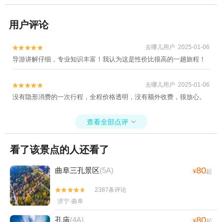
用户评论
去哪儿用户 2025-01-06


导游讲解仔细，专业知识丰富！我认为这是性价比很高的一趟旅程！
去哪儿用户 2025-01-06


没有隐形消费的一次行程，全程价格透明，没有额外收费，很放心。
查看全部点评

看了该景点的人还看了
80
曲阜三孔景区
(5A)
¥
起
2387条评论


济宁·曲阜
80
孔庙
(4A)
¥
起