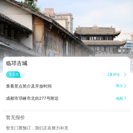


6
临邛古城
3.5
1条评论

分
查看景点简介及开放时间
简介


成都市邛崃市北街277号附近
地图
暂无报价
暂无门票预订，我们正在努力补充