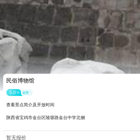
民俗博物馆
5.0
分
超赞
查看景点简介及开放时间
陕西省宝鸡市金台区陵塬路金台中学北侧
暂无报价