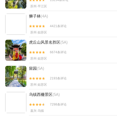
13234条评论


苏州·平江区
狮子林
(4A)
4421条评论


苏州·姑苏区
虎丘山风景名胜区
(5A)
6674条评论


苏州·姑苏区
留园
(5A)
2193条评论


苏州·姑苏区
乌镇西栅景区
(5A)
7298条评论


嘉兴·乌镇