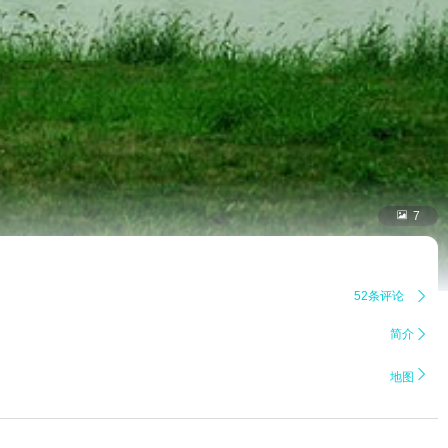

7
52条评论

简介


地图