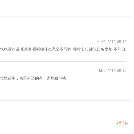
牛*仔 2019-05-13
idi气氛没的说 现场和看视频什么完全不同的 时间较长 建议自备坐垫 不能自
M*4 2019-05-14
垃圾很多，营区外边的有一家炒粉不错
80
¥
起