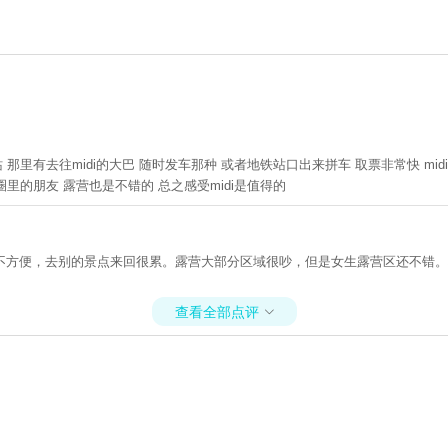
 那里有去往midi的大巴 随时发车那种 或者地铁站口出来拼车 取票非常快 m
圈里的朋友 露营也是不错的 总之感受midi是值得的
不方便，去别的景点来回很累。露营大部分区域很吵，但是女生露营区还不错。
查看全部点评
