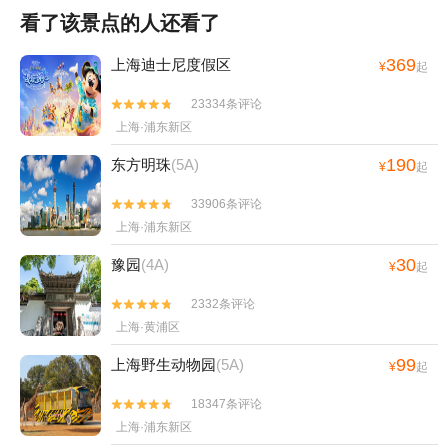
看了该景点的人还看了
369
上海迪士尼度假区
¥
起
23334条评论


上海·浦东新区
190
东方明珠
(5A)
¥
起
33906条评论


上海·浦东新区
30
豫园
(4A)
¥
起
2332条评论


上海·黄浦区
99
上海野生动物园
(5A)
¥
起
18347条评论


上海·浦东新区