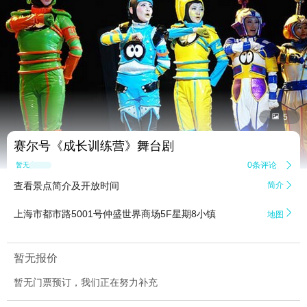


5
赛尔号《成长训练营》舞台剧
0条评论

暂无点评
查看景点简介及开放时间
简介


上海市都市路5001号仲盛世界商场5F星期8小镇
地图
暂无报价
暂无门票预订，我们正在努力补充