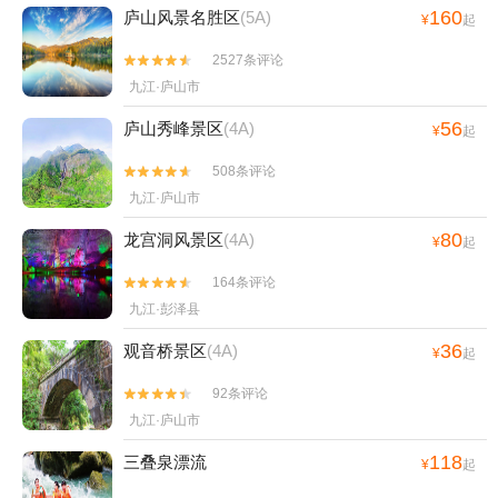
160
庐山风景名胜区
(5A)
¥
起
2527条评论


九江·庐山市
56
庐山秀峰景区
(4A)
¥
起
508条评论


九江·庐山市
80
龙宫洞风景区
(4A)
¥
起
164条评论


九江·彭泽县
36
观音桥景区
(4A)
¥
起
92条评论


九江·庐山市
118
三叠泉漂流
¥
起