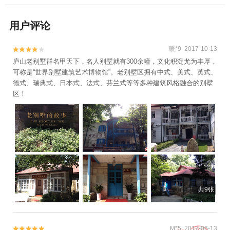
用户评论
暖*9 2017-10-13


庐山老别墅群名甲天下，名人别墅就有300余幢，文化积淀尤为丰厚，
可称是“世界别墅建筑艺术博物馆”。老别墅区拥有中式、美式、英式、
德式、瑞典式、日本式、法式、芬兰式等等多种建筑风格融合的别墅
区！
共9张
M*5 2017-06-13

