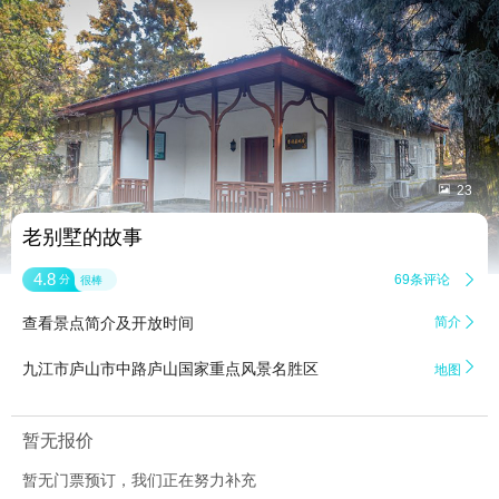


23
老别墅的故事
4.8
69条评论

分
很棒
查看景点简介及开放时间
简介


九江市庐山市中路庐山国家重点风景名胜区
地图
暂无报价
暂无门票预订，我们正在努力补充