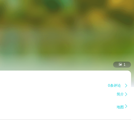

1
0条评论

简介


地图