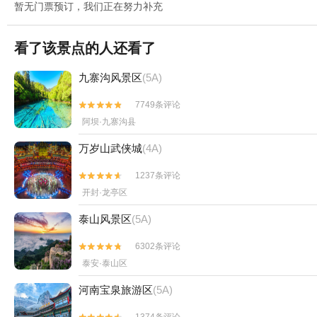
暂无门票预订，我们正在努力补充
看了该景点的人还看了
九寨沟风景区
(5A)
7749条评论


阿坝·九寨沟县
万岁山武侠城
(4A)
1237条评论


开封·龙亭区
泰山风景区
(5A)
6302条评论


泰安·泰山区
河南宝泉旅游区
(5A)