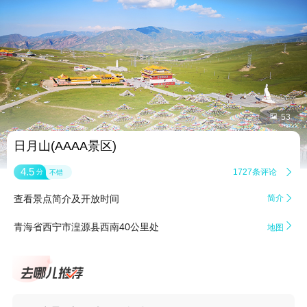


53
日月山(AAAA景区)
4.5
1727条评论

分
不错
查看景点简介及开放时间
简介


青海省西宁市湟源县西南40公里处
地图