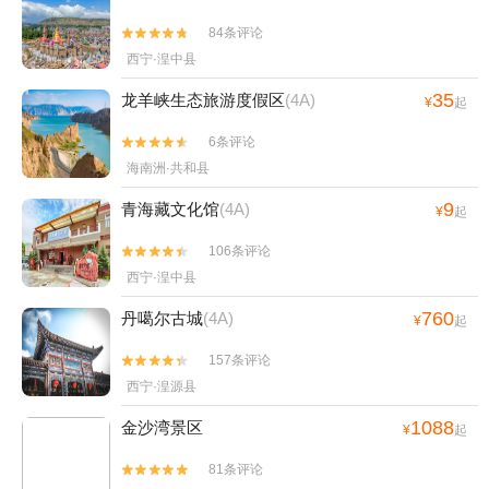
84条评论


西宁·湟中县
35
龙羊峡生态旅游度假区
(4A)
¥
起
6条评论


海南洲·共和县
9
青海藏文化馆
(4A)
¥
起
106条评论


西宁·湟中县
760
丹噶尔古城
(4A)
¥
起
157条评论


西宁·湟源县
1088
金沙湾景区
¥
起
81条评论

