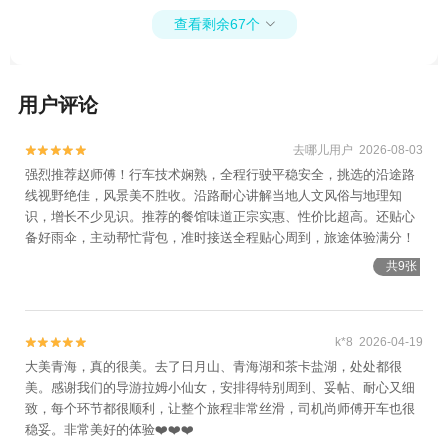
查看剩余67个

用户评论
去哪儿用户 2026-08-03


强烈推荐赵师傅！行车技术娴熟，全程行驶平稳安全，挑选的沿途路
线视野绝佳，风景美不胜收。沿路耐心讲解当地人文风俗与地理知
识，增长不少见识。推荐的餐馆味道正宗实惠、性价比超高。还贴心
备好雨伞，主动帮忙背包，准时接送全程贴心周到，旅途体验满分！
共9张
k*8 2026-04-19


大美青海，真的很美。去了日月山、青海湖和茶卡盐湖，处处都很
美。感谢我们的导游拉姆小仙女，安排得特别周到、妥帖、耐心又细
致，每个环节都很顺利，让整个旅程非常丝滑，司机尚师傅开车也很
稳妥。非常美好的体验❤️❤️❤️