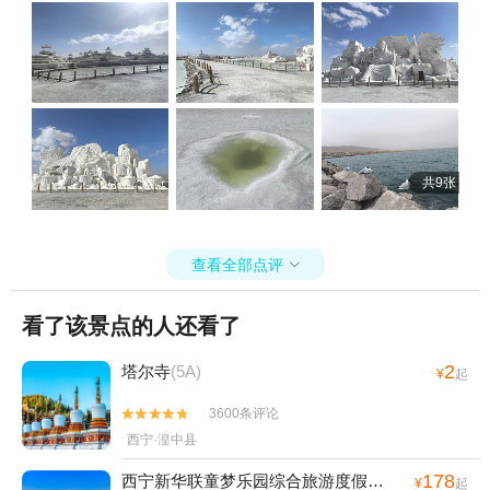
共9张
查看全部点评

看了该景点的人还看了
2
塔尔寺
(5A)
¥
起
3600条评论


西宁·湟中县
178
西宁新华联童梦乐园综合旅游度假区
(4A)
¥
起