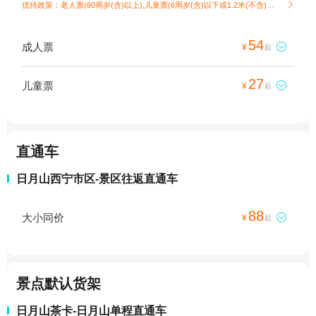
优待政策：老人票(60周岁(含)以上),儿童票(6周岁(含)以下或1.2米(不含)以下)

54
成人票

¥
起
27
儿童票

¥
起
直通车
日月山西宁市区-景区往返直通车
88
大小同价

¥
起
景点默认货架
日月山茶卡-日月山单程直通车