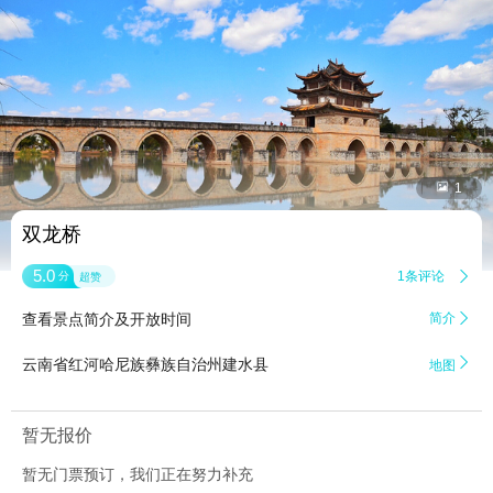


1
双龙桥
5.0
1条评论

分
超赞
查看景点简介及开放时间
简介


云南省红河哈尼族彝族自治州建水县
地图
暂无报价
暂无门票预订，我们正在努力补充