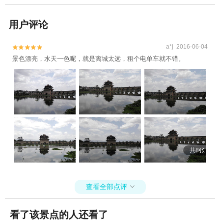
用户评论
a*j 2016-06-04


景色漂亮，水天一色呢，就是离城太远，租个电单车就不错。
共8张
查看全部点评

看了该景点的人还看了