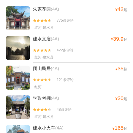
42
朱家花园
(4A)
¥
起
775条评论


红河·建水县
39.9
建水文庙
(4A)
¥
起
422条评论


红河·建水县
35
团山民居
(4A)
¥
起
121条评论


红河
20
学政考棚
(4A)
¥
起
48条评论


红河·建水县
165
建水小火车
(4A)
¥
起