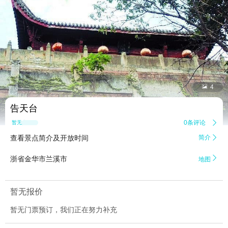


4
告天台
0条评论

暂无点评
查看景点简介及开放时间
简介


浙省金华市兰溪市
地图
暂无报价
暂无门票预订，我们正在努力补充