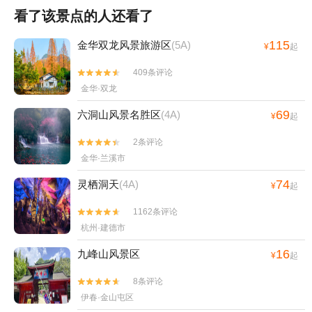
看了该景点的人还看了
115
金华双龙风景旅游区
(5A)
¥
起
409条评论


金华·双龙
69
六洞山风景名胜区
(4A)
¥
起
2条评论


金华·兰溪市
74
灵栖洞天
(4A)
¥
起
1162条评论


杭州·建德市
16
九峰山风景区
¥
起
8条评论


伊春·金山屯区