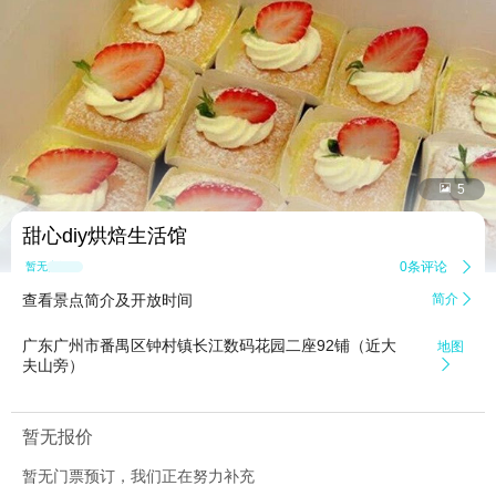


5
甜心diy烘焙生活馆
0条评论

暂无点评
查看景点简介及开放时间
简介

广东广州市番禺区钟村镇长江数码花园二座92铺（近大
地图
夫山旁）

暂无报价
暂无门票预订，我们正在努力补充