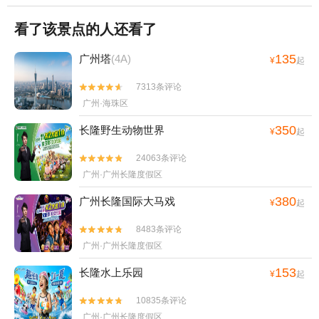
看了该景点的人还看了
135
广州塔
(4A)
¥
起
7313条评论


广州·海珠区
350
长隆野生动物世界
¥
起
24063条评论


广州·广州长隆度假区
380
广州长隆国际大马戏
¥
起
8483条评论


广州·广州长隆度假区
153
长隆水上乐园
¥
起
10835条评论


广州·广州长隆度假区