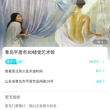


4
青岛平度市3D错觉艺术馆
5.0
1条评论

分
超赞
查看景点简介及开放时间
简介


山东省青岛市平度市温州路19号
地图
暂无报价
暂无门票预订，我们正在努力补充