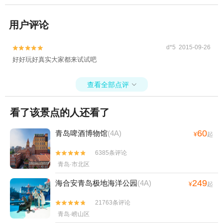
用户评论
d*5 2015-09-26


好好玩好真实大家都来试试吧
查看全部点评

看了该景点的人还看了
60
青岛啤酒博物馆
(4A)
¥
起
6385条评论


青岛·市北区
249
海合安青岛极地海洋公园
(4A)
¥
起
21763条评论


青岛·崂山区