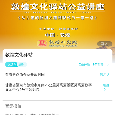


21
敦煌文化驿站
5.0
2条评论
1条攻略

分
超赞
查看景点简介及开放时间
简介

甘肃省酒泉市敦煌市东南25公里莫高窟景区莫高窟数字
地图
展示中心2号主题影院

暂无报价