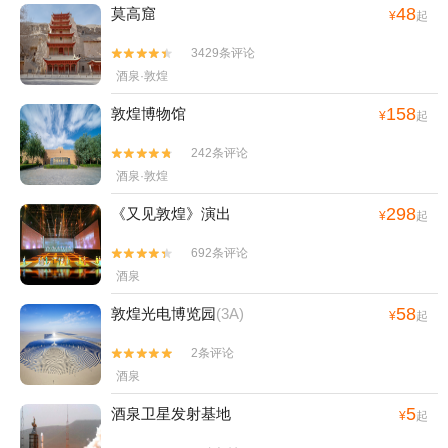
48
莫高窟
¥
起
3429条评论


酒泉·敦煌
158
敦煌博物馆
¥
起
242条评论


酒泉·敦煌
298
《又见敦煌》演出
¥
起
692条评论


酒泉
58
敦煌光电博览园
(3A)
¥
起
2条评论


酒泉
5
酒泉卫星发射基地
¥
起