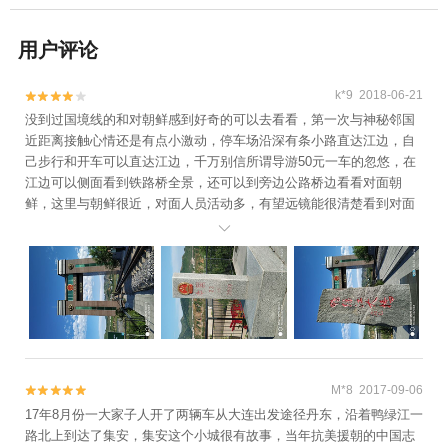
用户评论
k*9 2018-06-21


没到过国境线的和对朝鲜感到好奇的可以去看看，第一次与神秘邻国
近距离接触心情还是有点小激动，停车场沿深有条小路直达江边，自
己步行和开车可以直达江边，千万别信所谓导游50元一车的忽悠，在
江边可以侧面看到铁路桥全景，还可以到旁边公路桥边看看对面朝
鲜，这里与朝鲜很近，对面人员活动多，有望远镜能很清楚看到对面
人，总的说值得一看。

M*8 2017-09-06


17年8月份一大家子人开了两辆车从大连出发途径丹东，沿着鸭绿江一
路北上到达了集安，集安这个小城很有故事，当年抗美援朝的中国志