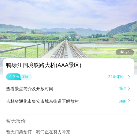


24
鸭绿江国境铁路大桥(AAA景区)
4.3
24条评论

分
不错
查看景点简介及开放时间
简介


吉林省通化市集安市城东街道下解放村
地图
暂无报价
暂无门票预订，我们正在努力补充