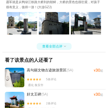
愿军就是从鸭绿江铁路大桥到的朝鲜，大桥的景色也很壮观，对孩子
很有意义，值得一游！(大连GZJ)
查看全部点评

看了该景点的人还看了
30
高句丽文物古迹旅游景区
(5A)
¥
起
5条评论


通化·集安市
30
好太王碑
(5A)
¥
起
2条评论

