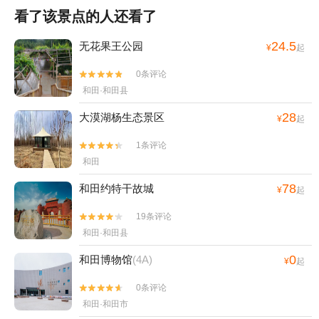
看了该景点的人还看了
24.5
无花果王公园
¥
起
0条评论


和田·和田县
28
大漠湖杨生态景区
¥
起
1条评论


和田
78
和田约特干故城
¥
起
19条评论


和田·和田县
0
和田博物馆
(4A)
¥
起
0条评论


和田·和田市