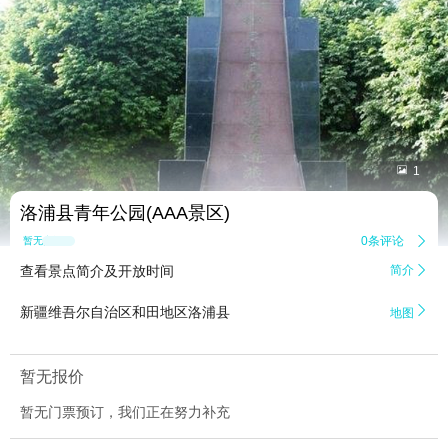


1
洛浦县青年公园(AAA景区)
0条评论

暂无点评
查看景点简介及开放时间
简介


新疆维吾尔自治区和田地区洛浦县
地图
暂无报价
暂无门票预订，我们正在努力补充