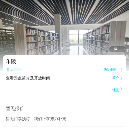


1
乐陵
0条评论

暂无点评
查看景点简介及开放时间
简介


地图
暂无报价
暂无门票预订，我们正在努力补充