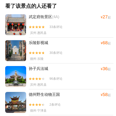
看了该景点的人还看了
27
武定府衙景区
(4A)
¥
起
33条评论


滨州·惠民县
68
乐陵影视城
¥
起
30条评论


德州·乐陵
36
孙子兵法城
¥
起
96条评论


滨州·惠民县
58
德州野生动物王国
¥
起
2条评论


德州·宁津县